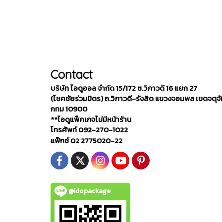
Contact
บริษัท ไอดูออล จำกัด 15/172 ซ.วิภาวดี 16 แยก 27
(โชคชัยร่วมมิตร) ถ.วิภาวดี-รังสิต แขวงจอมพล เขตจตุจ
กทม 10900
**ไอดูแพ็คเกจไม่มีหน้าร้าน
โทรศัพท์ 092-270-1022
แฟ็กซ์ 02 2775020-22
@idopackage