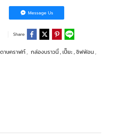
Message Us
Share
ะดาษคราฟท์
กล่องบราวนี่ , เปี๊ยะ , ชิฟฟ่อน
,
,