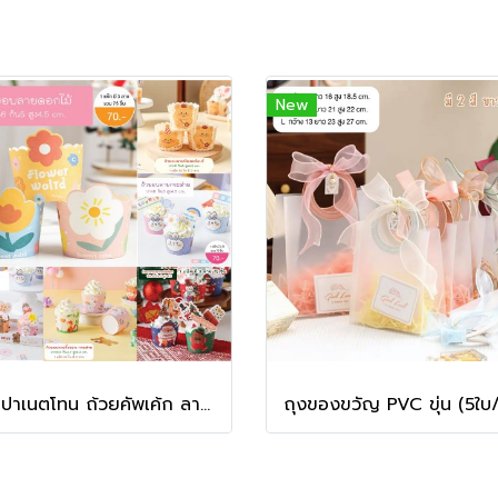
New
ถ้วยปาเนตโทน ถ้วยคัพเค้ก ลายน่ารัก ลายคริสมาสต์ (ออกใบกำกับภาษีไม่ได้ / Unable to issue tax invoice)