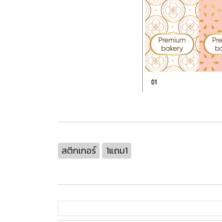
สติกเกอร์
1แถม1