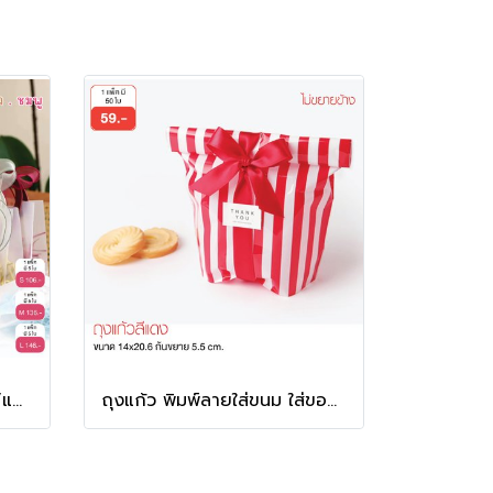
ถุงของขวัญ PVC ขุ่น (5ใบ/แพ็ค) กระเป๋าจัดกิ๊ฟเซ็ท ของขวัญ ดอกไม้ ขนม ของชำร่วย
ถุงแก้ว พิมพ์ลายใส่ขนม ใส่ของขวัญ ขนาด 5x14x20.6 ซม.