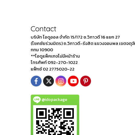
Contact
บริษัท ไอดูออล จำกัด 15/172 ซ.วิภาวดี 16 แยก 27
(โชคชัยร่วมมิตร) ถ.วิภาวดี-รังสิต แขวงจอมพล เขตจตุจ
กทม 10900
**ไอดูแพ็คเกจไม่มีหน้าร้าน
โทรศัพท์ 092-270-1022
แฟ็กซ์ 02 2775020-22
@idopackage