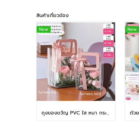
สินค้าเกี่ยวข้อง
New
New
ถุงของขวัญ PVC ใส หนา กระเป๋าจัดกิ๊ฟเซ็ท สำหรับใส่ของขวัญ ดอกไม้ ของชำร่วย ขนม ของฝาก ของขวัญ (5ใบ/แพ็ค)