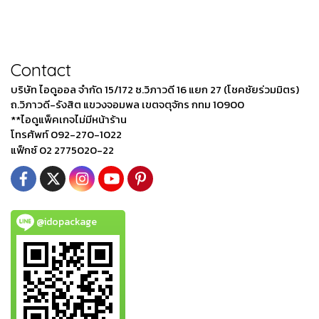
Contact
บริษัท ไอดูออล จำกัด 15/172 ซ.วิภาวดี 16 แยก 27 (โชคชัยร่วมมิตร)
ถ.วิภาวดี-รังสิต แขวงจอมพล เขตจตุจักร กทม 10900
**ไอดูแพ็คเกจไม่มีหน้าร้าน
โทรศัพท์ 092-270-1022
แฟ็กซ์ 02 2775020-22
@idopackage