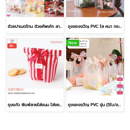
ถ้วยปาเนตโทน ถ้วยคัพเค้ก ลายน่ารัก ลายคริสมาสต์ (ออกใบกำกับภาษีไม่ได้ / Unable to issue tax invoice)
ถุงของขวัญ PVC ใส หนา กระเป๋าจัดกิ๊ฟเซ็ท สำหรับใส่ของขวัญ ดอกไม้ ของชำร่วย ขนม ของฝาก ของขวัญ (5ใบ/แพ็ค)
New
ถุงแก้ว พิมพ์ลายใส่ขนม ใส่ของขวัญ ขนาด 5x14x20.6 ซม.
ถุงของขวัญ PVC ขุ่น (5ใบ/แพ็ค) กระเป๋าจัดกิ๊ฟเซ็ท ของขวัญ ดอกไม้ ขนม ของชำร่วย