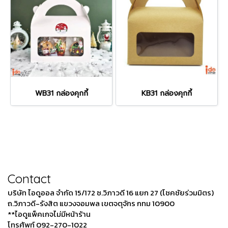
WB31 กล่องคุกกี้
KB31 กล่องคุกกี้
Contact
บริษัท ไอดูออล จำกัด 15/172 ซ.วิภาวดี 16 แยก 27 (โชคชัยร่วมมิตร)
ถ.วิภาวดี-รังสิต แขวงจอมพล เขตจตุจักร กทม 10900
**ไอดูแพ็คเกจไม่มีหน้าร้าน
โทรศัพท์ 092-270-1022