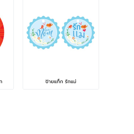
ก
ป้ายแท็ก รักแม่