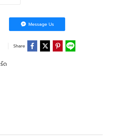
Message Us
Share
ร์ด