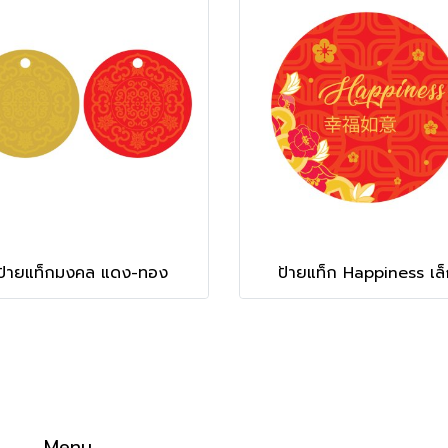
ป้ายแท็กมงคล แดง-ทอง
ป้ายแท็ก Happiness เล็
Menu