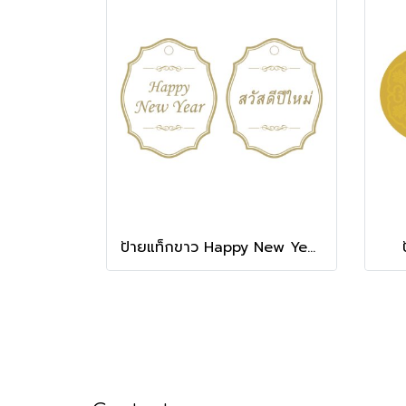
ป้ายแท็กขาว Happy New Year และ สวัสดีปีใหม่