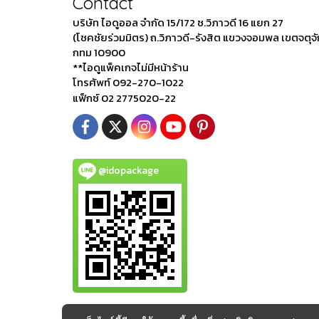
Contact
บริษัท ไอดูออล จำกัด 15/172 ซ.วิภาวดี 16 แยก 27
(โชคชัยร่วมมิตร) ถ.วิภาวดี-รังสิต แขวงจอมพล เขตจตุจ
กทม 10900
**ไอดูแพ็คเกจไม่มีหน้าร้าน
โทรศัพท์ 092-270-1022
แฟ็กซ์ 02 2775020-22
@idopackage