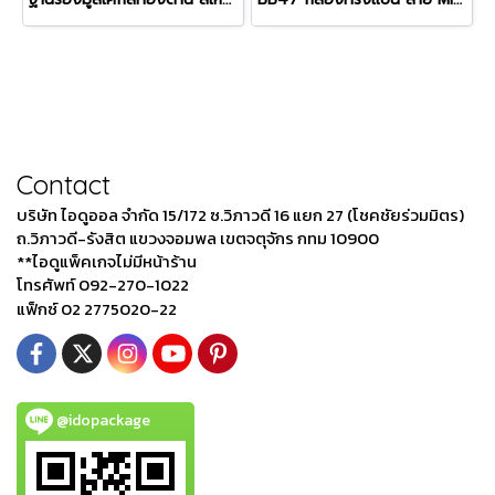
Contact
บริษัท ไอดูออล จำกัด 15/172 ซ.วิภาวดี 16 แยก 27 (โชคชัยร่วมมิตร)
ถ.วิภาวดี-รังสิต แขวงจอมพล เขตจตุจักร กทม 10900
**ไอดูแพ็คเกจไม่มีหน้าร้าน
โทรศัพท์ 092-270-1022
แฟ็กซ์ 02 2775020-22
@idopackage