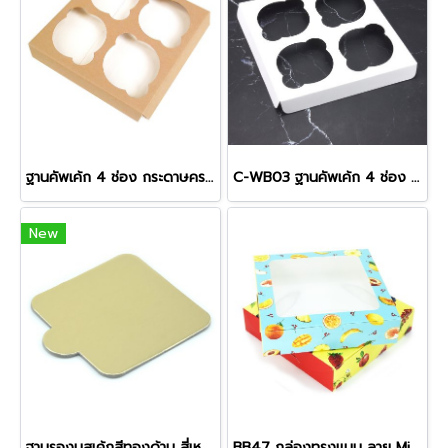
ฐานคัพเค้ก 4 ช่อง กระดาษคราฟท์ (C-KB03)
C-WB03 ฐานคัพเค้ก 4 ช่อง สีขาว
New
ฐานรองมูสเค้กสีทองด้าน สี่เหลี่ยม 8 ซม. แบบหนา
BB47 กล่องทรงแบน ลาย Mix fruits