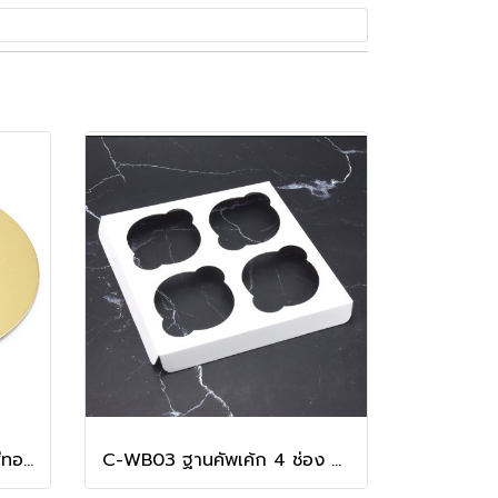
ฐานรองเค้ก 1 ปอนด์ กลม สีทองด้าน
C-WB03 ฐานคัพเค้ก 4 ช่อง สีขาว