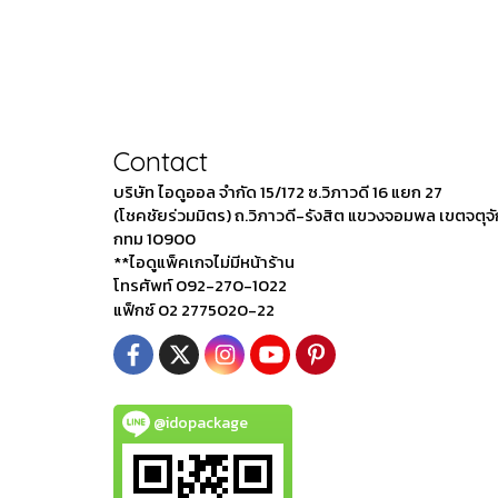
Contact
บริษัท ไอดูออล จำกัด 15/172 ซ.วิภาวดี 16 แยก 27
(โชคชัยร่วมมิตร) ถ.วิภาวดี-รังสิต แขวงจอมพล เขตจตุจ
กทม 10900
**ไอดูแพ็คเกจไม่มีหน้าร้าน
โทรศัพท์ 092-270-1022
แฟ็กซ์ 02 2775020-22
@idopackage