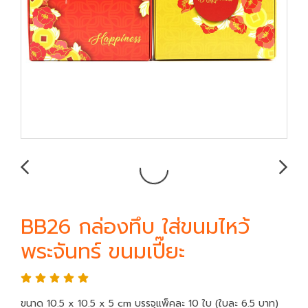
BB26 กล่องทึบ ใส่ขนมไหว้
พระจันทร์ ขนมเปี๊ยะ
ขนาด 10.5 x 10.5 x 5 cm บรรจุแพ็คละ 10 ใบ (ใบละ 6.5 บาท)