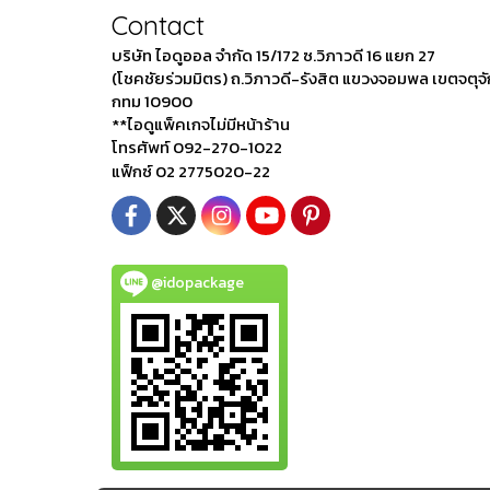
Contact
บริษัท ไอดูออล จำกัด 15/172 ซ.วิภาวดี 16 แยก 27
(โชคชัยร่วมมิตร) ถ.วิภาวดี-รังสิต แขวงจอมพล เขตจตุจ
กทม 10900
**ไอดูแพ็คเกจไม่มีหน้าร้าน
โทรศัพท์ 092-270-1022
แฟ็กซ์ 02 2775020-22
@idopackage