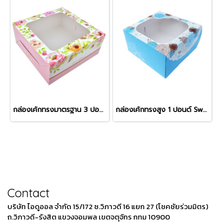
กล่องเค้กทรงมาตรฐาน 3 ปอนด์ ลาย Peony
กล่องเค้กทรงสูง 1 ปอนด์ Sweet Floral สีฟ้า
Contact
บริษัท ไอดูออล จำกัด 15/172 ซ.วิภาวดี 16 แยก 27 (โชคชัยร่วมมิตร)
ถ.วิภาวดี-รังสิต แขวงจอมพล เขตจตุจักร กทม 10900