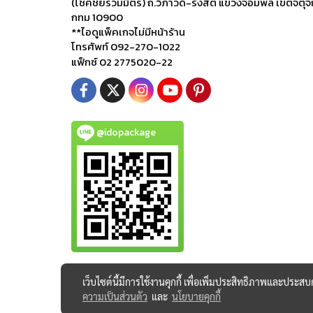
(โชคชัยร่วมมิตร) ถ.วิภาวดี-รังสิต แขวงจอมพล เขตจตุจ
กทม 10900
**ไอดูแพ็คเกจไม่มีหน้าร้าน
โทรศัพท์ 092-270-1022
แฟ็กซ์ 02 2775020-22
@idopackage
เว็บไซต์นี้มีการใช้งานคุกกี้ เพื่อเพิ่มประสิทธิภาพและประส
ความเป็นส่วนตัว
และ
นโยบายคุกกี้