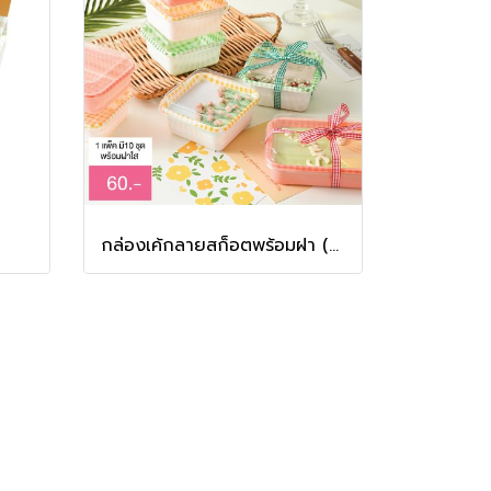
กล่องเค้กลายสก็อตพร้อมฝา (พลาสติก) (ออกใบกำกับภาษีไม่ได้ / Unable to issue tax invoice)