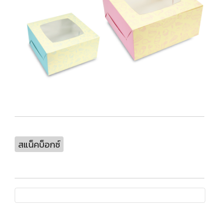
สแน็คบ็อกซ์