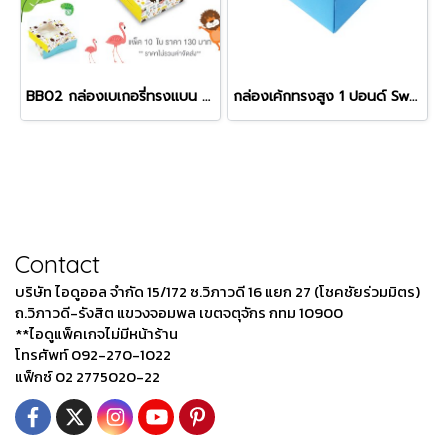
BB02 กล่องเบเกอรี่ทรงแบน ลาย Jungle
กล่องเค้กทรงสูง 1 ปอนด์ Sweet Floral สีฟ้า
Contact
บริษัท ไอดูออล จำกัด 15/172 ซ.วิภาวดี 16 แยก 27 (โชคชัยร่วมมิตร)
ถ.วิภาวดี-รังสิต แขวงจอมพล เขตจตุจักร กทม 10900
**ไอดูแพ็คเกจไม่มีหน้าร้าน
โทรศัพท์ 092-270-1022
แฟ็กซ์ 02 2775020-22