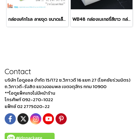
กล่องเค้กโรล ลายจุด ขนาดเล็ก (Roll1)
WB48 กล่องเบเกอรี่สีขาว กล่องบัตเตอร์เค้ก
Contact
บริษัท ไอดูออล จำกัด 15/172 ซ.วิภาวดี 16 แยก 27 (โชคชัยร่วมมิตร)
ถ.วิภาวดี-รังสิต แขวงจอมพล เขตจตุจักร กทม 10900
**ไอดูแพ็คเกจไม่มีหน้าร้าน
โทรศัพท์ 092-270-1022
แฟ็กซ์ 02 2775020-22
@idopackage