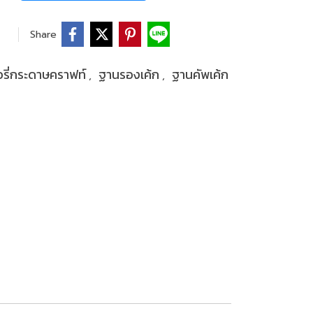
Share
อรี่กระดาษคราฟท์
ฐานรองเค้ก
ฐานคัพเค้ก
,
,