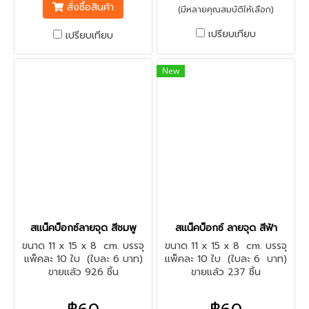
สั่งซื้อสินค้า
(มีหลายคุณสมบัติให้เลือก)
เปรียบเทียบ
เปรียบเทียบ
New
สแน็คบ็อกซ์ลายจุด สีชมพู
สแน็คบ็อกซ์ ลายจุด สีฟ้า
ขนาด 11 x 15 x 8 cm. บรรจุ
ขนาด 11 x 15 x 8 cm. บรรจุ
แพ็คละ 10 ใบ (ใบละ 6 บาท)
แพ็คละ 10 ใบ (ใบละ 6 บาท)
ขายแล้ว 926 ชิ้น
ขายแล้ว 237 ชิ้น