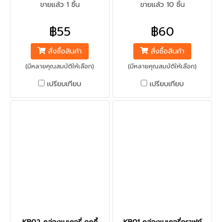
ขายแล้ว 1 ชิ้น
ขายแล้ว 10 ชิ้น
฿55
฿60
สั่งซื้อสินค้า
สั่งซื้อสินค้า
(มีหลายคุณสมบัติให้เลือก)
(มีหลายคุณสมบัติให้เลือก)
เปรียบเทียบ
เปรียบเทียบ