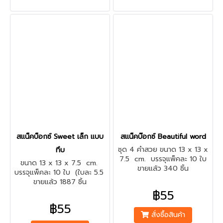
สแน็คบ็อกซ์ Sweet เล็ก แบบ
สแน็คบ๊อกซ์ Beautiful word
ชุด 4 คำสวย ขนาด 13 x 13 x
ทึบ
7.5 cm. บรรจุแพ็คละ 10 ใบ
ขนาด 13 x 13 x 7.5 cm.
ขายแล้ว 340 ชิ้น
บรรจุแพ็คละ 10 ใบ (ใบละ 5.5
ขายแล้ว 1887 ชิ้น
บาท)
฿55
฿55
สั่งซื้อสินค้า