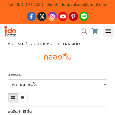
Tel. 092-270-1022 , Email : idopackage@gmail.com
หน้าแรก
สินค้าทั้งหมด
กล่องทึบ
กล่องทึบ
เรียงตาม
พบสินค้า 15 ชิ้น