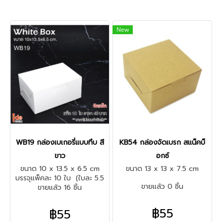
New
WB19 กล่องเบเกอรี่แบบทึบ สี
KB54 กล่องจัดเบรก สแน็คบ็
ขาว
อกซ์
ขนาด 10 x 13.5 x 6.5 cm
ขนาด 13 x 13 x 7.5 cm
บรรจุแพ็คละ 10 ใบ (ใบละ 5.5
ขายแล้ว 0 ชิ้น
ขายแล้ว 16 ชิ้น
บาท)
฿55
฿55