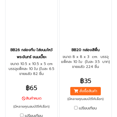
BB26 กล่องทึบ ใส่ขนมไหว้
BB20 กล่องสีพื้น
ขนาด 8 x 8 x 3 cm. บรรจุ
พระจันทร์ ขนมเปี๊ยะ
แพ็คละ 10 ใบ (ใบละ 3.5 บาท)
ขนาด 10.5 x 10.5 x 5 cm
ขายแล้ว 224 ชิ้น
บรรจุแพ็คละ 10 ใบ (ใบละ 6.5
ขายแล้ว 82 ชิ้น
บาท) สีแดง
฿35
฿65
สั่งซื้อสินค้า
สินค้าหมด
(มีหลายคุณสมบัติให้เลือก)
(มีหลายคุณสมบัติให้เลือก)
เปรียบเทียบ
เปรียบเทียบ