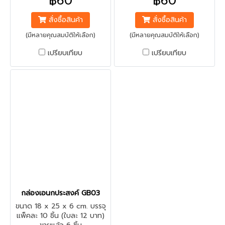
฿60
฿60
สั่งซื้อสินค้า
สั่งซื้อสินค้า
(มีหลายคุณสมบัติให้เลือก)
(มีหลายคุณสมบัติให้เลือก)
เปรียบเทียบ
เปรียบเทียบ
กล่องเอนกประสงค์ GB03
ขนาด 18 x 25 x 6 cm. บรรจุ
แพ็คละ 10 ชิ้น (ใบละ 12 บาท)